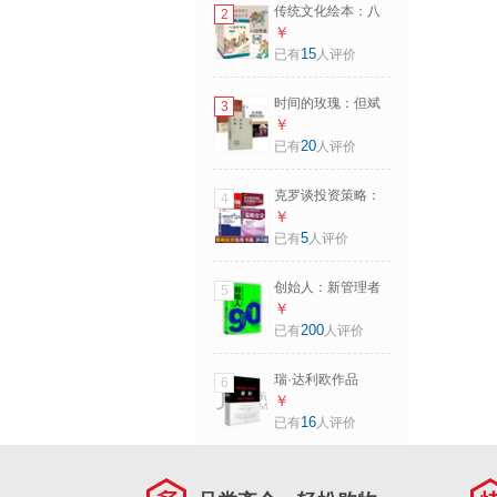
传统文化绘本：八
2
仙的传说系列（套
￥
装共9册） 八仙过
15
已有
人评价
海 铁拐李的故事 汉
钟离的故事 蓝采和
时间的玫瑰：但斌
3
的故事 张果老的故
投资札记 全新升级
￥
事 吕洞宾的故事 韩
版+巴菲特致股东的
20
已有
人评价
湘子的故事 曹国舅
信+聪明的投资者
的故事 何仙姑的故
（套装共3册）
事 清华大学出版社
克罗谈投资策略：
4
神奇的墨菲法则+策
￥
略投资+策略投资方
5
已有
人评价
法论+核心财务指标
选出超级大牛股 套
创始人：新管理者
5
装全4册 斯坦利·克
如何度过第一个90
￥
罗 申银万国策略研
天 [The first 90
200
已有
人评价
究团队 国泰君安培
Days] 中文版 迈克
训教材
尔·沃特金斯 中信出
瑞·达利欧作品
6
版社 创始人：新管
￥
理者如何度过第一
16
已有
人评价
个90天