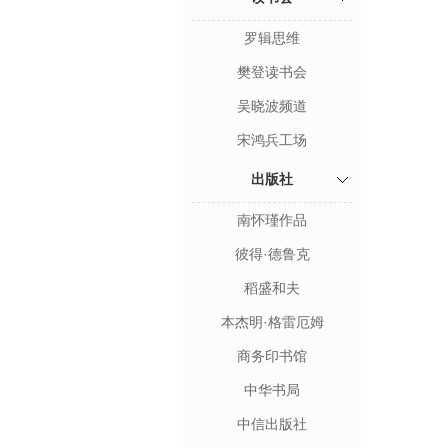
罗辑思维
樊登读书会
吴晓波频道
宋鸿兵工场
出版社
南怀瑾作品
彼得·德鲁克
稻盛和夫
本杰明·格雷厄姆
商务印书馆
中华书局
中信出版社