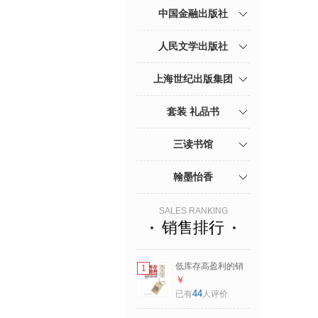
中国金融出版社
人民文学出版社
上海世纪出版集团
套装 礼品书
三读书馆
翰墨怡香
SALES RANKING
销售排行
低库存高盈利的销
1
售路线图 服装生意
￥
这样做 赵栋梁 著 中
44
已有
人评价
国人民大学出版社