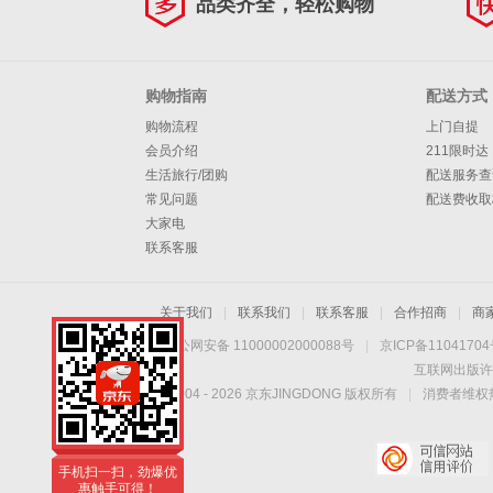
品类齐全，轻松购物
购物指南
配送方式
购物流程
上门自提
会员介绍
211限时达
生活旅行/团购
配送服务查
常见问题
配送费收取
大家电
联系客服
关于我们
|
联系我们
|
联系客服
|
合作招商
|
商
京公网安备 11000002000088号
|
京ICP备1104170
互联网出版许
Copyright © 2004 -
2026
京东JINGDONG 版权所有
|
消费者维权热
手机扫一扫，劲爆优
惠触手可得！
手机扫一扫，劲爆优
惠触手可得！