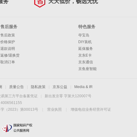
服务
天天低价，畅选无忧
售后服务
特色服务
售后政策
夺宝岛
价格保护
DIY装机
退款说明
延保服务
返修/退换货
京东E卡
取消订单
京东通信
京鱼座智能
测
|
质量公告
|
隐私政策
|
京东公益
|
Media & IR
交易第三方平台备案凭证
|
新出发京零 字第大120007号
06561155
2023）第00013号
|
营业执照
|
增值电信业务经营许可证