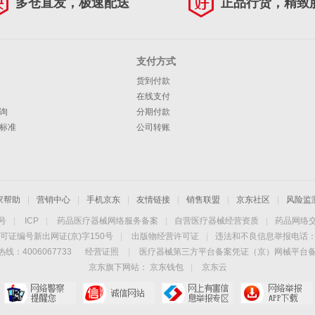
多仓直发，极速配送
正品行货，精致
支付方式
货到付款
在线支付
询
分期付款
标准
公司转账
家帮助
|
营销中心
|
手机京东
|
友情链接
|
销售联盟
|
京东社区
|
风险监
4号
|
ICP
|
药品医疗器械网络服务备案
|
自营医疗器械经营资质
|
药品网络
可证编号新出网证(京)字150号
|
出版物经营许可证
|
违法和不良信息举报电话：40
线：4006067733
经营证照
|
医疗器械第三方平台备案凭证（京）网械平台备字（
京东旗下网站：
京东钱包
|
京东云