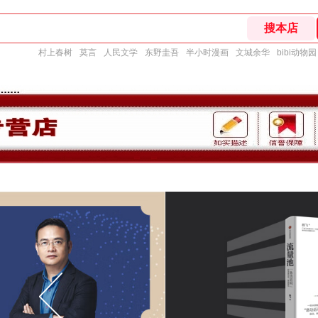
村上春树
莫言
人民文学
东野圭吾
半小时漫画
文城余华
bibi动物园