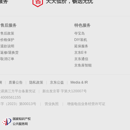
服务
天天低价，畅选无忧
售后服务
特色服务
售后政策
夺宝岛
价格保护
DIY装机
退款说明
延保服务
返修/退换货
京东E卡
取消订单
京东通信
京鱼座智能
测
|
质量公告
|
隐私政策
|
京东公益
|
Media & IR
交易第三方平台备案凭证
|
新出发京零 字第大120007号
06561155
2023）第00013号
|
营业执照
|
增值电信业务经营许可证