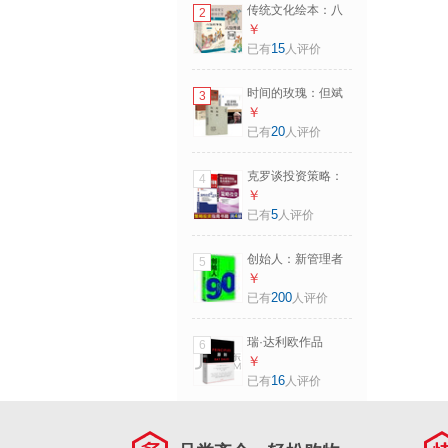
传统文化绘本：八
2
仙的传说系列（套
￥
装共9册） 八仙过
15
已有
人评价
海 铁拐李的故事 汉
钟离的故事 蓝采和
时间的玫瑰：但斌
3
的故事 张果老的故
投资札记 全新升级
￥
事 吕洞宾的故事 韩
版+巴菲特致股东的
20
已有
人评价
湘子的故事 曹国舅
信+聪明的投资者
的故事 何仙姑的故
（套装共3册）
事 清华大学出版社
克罗谈投资策略：
4
神奇的墨菲法则+策
￥
略投资+策略投资方
5
已有
人评价
法论+核心财务指标
选出超级大牛股 套
创始人：新管理者
5
装全4册 斯坦利·克
如何度过第一个90
￥
罗 申银万国策略研
天 [The first 90
200
已有
人评价
究团队 国泰君安培
Days] 中文版 迈克
训教材
尔·沃特金斯 中信出
瑞·达利欧作品
6
版社 创始人：新管
￥
理者如何度过第一
16
已有
人评价
个90天