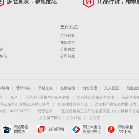
多仓直发，极速配送
正品行货，精致
支付方式
货到付款
在线支付
询
分期付款
标准
公司转账
家帮助
|
营销中心
|
手机京东
|
友情链接
|
销售联盟
|
京东社区
|
风险监
4号
|
ICP
|
药品医疗器械网络服务备案
|
自营医疗器械经营资质
|
药品网络
可证编号新出网证(京)字150号
|
出版物经营许可证
|
违法和不良信息举报电话：40
线：4006067733
经营证照
|
医疗器械第三方平台备案凭证（京）网械平台备字（
京东旗下网站：
京东钱包
|
京东云