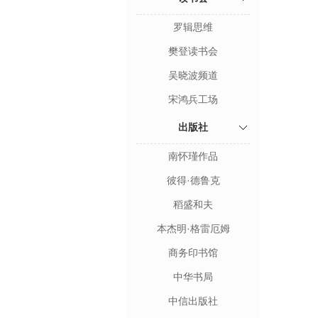
罗辑思维
樊登读书会
吴晓波频道
宋鸿兵工场
出版社
南怀瑾作品
彼得·德鲁克
稻盛和夫
本杰明·格雷厄姆
商务印书馆
中华书局
中信出版社