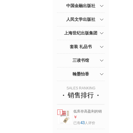
中国金融出版社
人民文学出版社
上海世纪出版集团
套装 礼品书
三读书馆
翰墨怡香
SALES RANKING
销售排行
低库存高盈利的销
1
售路线图 服装生意
￥
这样做 赵栋梁 著 中
43
已有
人评价
国人民大学出版社