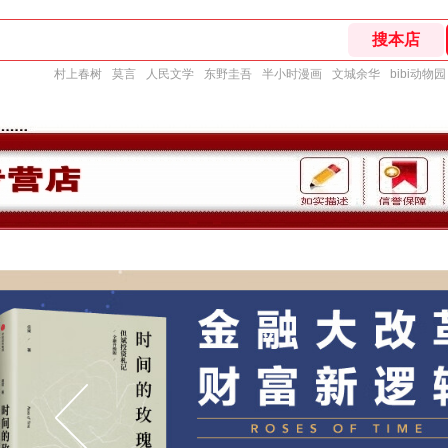
村上春树
莫言
人民文学
东野圭吾
半小时漫画
文城余华
bibi动物园