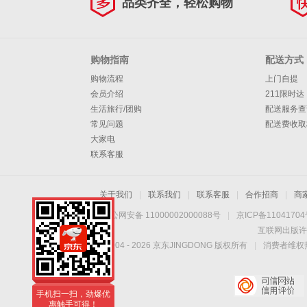
品类齐全，轻松购物
购物指南
配送方式
购物流程
上门自提
会员介绍
211限时达
生活旅行/团购
配送服务查
常见问题
配送费收取
大家电
联系客服
关于我们
|
联系我们
|
联系客服
|
合作招商
|
商
京公网安备 11000002000088号
|
京ICP备1104170
互联网出版许
Copyright © 2004 -
2026
京东JINGDONG 版权所有
|
消费者维权热
手机扫一扫，劲爆优
惠触手可得！